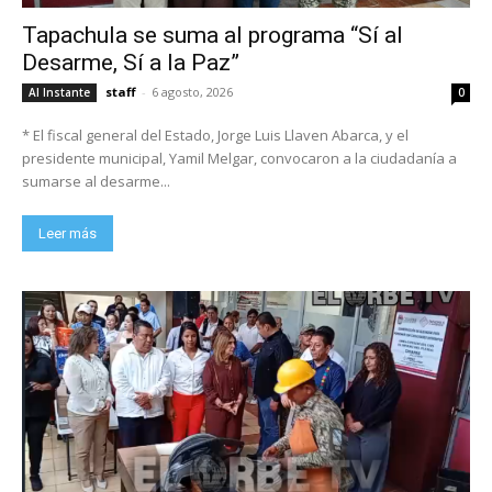
Tapachula se suma al programa “Sí al
Desarme, Sí a la Paz”
staff
-
6 agosto, 2026
Al Instante
0
* El fiscal general del Estado, Jorge Luis Llaven Abarca, y el
presidente municipal, Yamil Melgar, convocaron a la ciudadanía a
sumarse al desarme...
Leer más