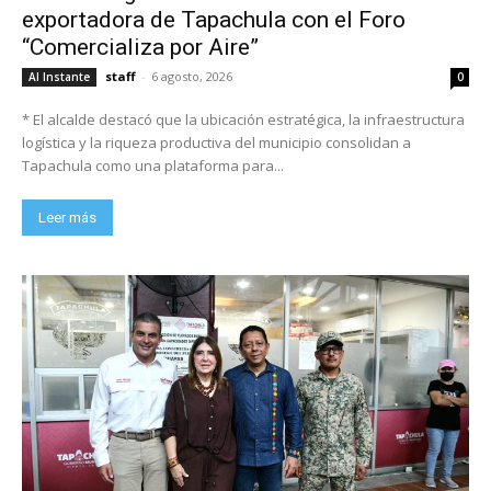
exportadora de Tapachula con el Foro
“Comercializa por Aire”
staff
-
6 agosto, 2026
Al Instante
0
* El alcalde destacó que la ubicación estratégica, la infraestructura
logística y la riqueza productiva del municipio consolidan a
Tapachula como una plataforma para...
Leer más