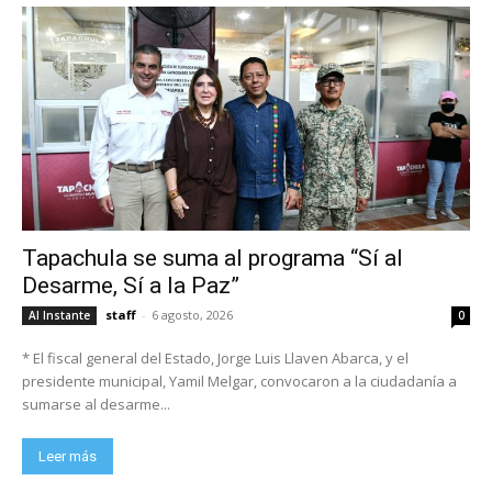
Tapachula se suma al programa “Sí al
Desarme, Sí a la Paz”
staff
-
6 agosto, 2026
Al Instante
0
* El fiscal general del Estado, Jorge Luis Llaven Abarca, y el
presidente municipal, Yamil Melgar, convocaron a la ciudadanía a
sumarse al desarme...
Leer más