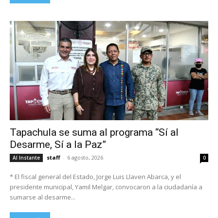
Tapachula se suma al programa “Sí al
Desarme, Sí a la Paz”
staff
-
6 agosto, 2026
Al Instante
0
* El fiscal general del Estado, Jorge Luis Llaven Abarca, y el
presidente municipal, Yamil Melgar, convocaron a la ciudadanía a
sumarse al desarme...