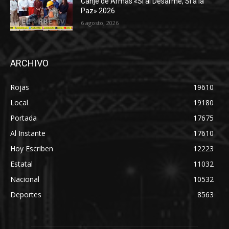
Canje de Armas «Sí al Desarme, Sí a la
Paz» 2026
6 agosto, 2026
ARCHIVO
Rojas
19610
Local
19180
Portada
17675
Al Instante
17610
Hoy Escriben
12223
Estatal
11032
Nacional
10532
Deportes
8563