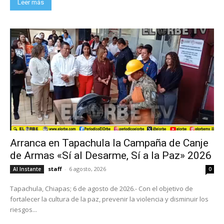
Leer más
Arranca en Tapachula la Campaña de Canje
de Armas «Sí al Desarme, Sí a la Paz» 2026
staff
-
6 agosto, 2026
Al Instante
0
Tapachula, Chiapas; 6 de agosto de 2026.- Con el objetivo de
fortalecer la cultura de la paz, prevenir la violencia y disminuir los
riesgos...