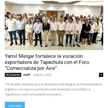
Yamil Melgar fortalece la vocación
exportadora de Tapachula con el Foro
“Comercializa por Aire”
staff
-
6 agosto, 2026
Al Instante
0
* El alcalde destacó que la ubicación estratégica, la infraestructura
logística y la riqueza productiva del municipio consolidan a
Tapachula como una plataforma para...
Leer más