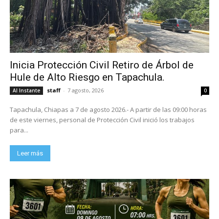
Inicia Protección Civil Retiro de Árbol de
Hule de Alto Riesgo en Tapachula.
staff
-
7 agosto, 2026
Al Instante
0
Tapachula, Chiapas a 7 de agosto 2026.- A partir de las 09:00 horas
de este viernes, personal de Protección Civil inició los trabajos
para...
Leer más