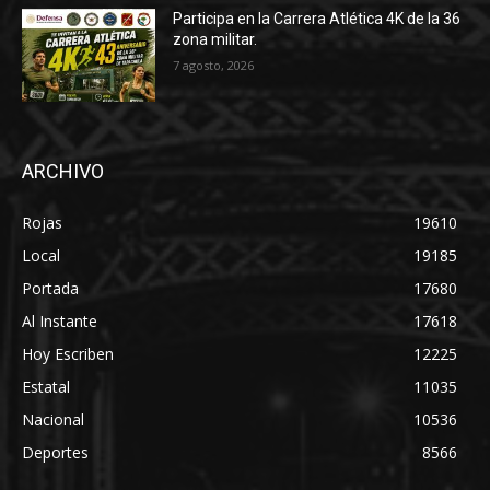
Participa en la Carrera Atlética 4K de la 36
zona militar.
7 agosto, 2026
ARCHIVO
Rojas
19610
Local
19185
Portada
17680
Al Instante
17618
Hoy Escriben
12225
Estatal
11035
Nacional
10536
Deportes
8566