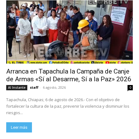
Arranca en Tapachula la Campaña de Canje
de Armas «Sí al Desarme, Sí a la Paz» 2026
staff
-
6 agosto, 2026
Al Instante
0
Tapachula, Chiapas; 6 de agosto de 2026.- Con el objetivo de
fortalecer la cultura de la paz, prevenir la violencia y disminuir los
riesgos...
Leer más