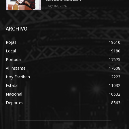
6 agosto, 2026
ARCHIVO
Rojas
19610
Local
19180
Portada
17675
Al Instante
17608
Hoy Escriben
12223
Estatal
11032
Nacional
10532
Deportes
8563