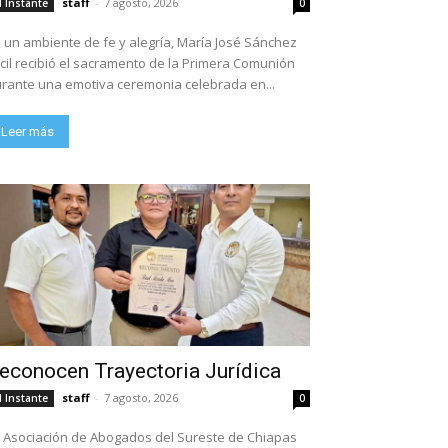
staff
-
7 agosto, 2026
l Instante
0
 un ambiente de fe y alegría, María José Sánchez
cil recibió el sacramento de la Primera Comunión
rante una emotiva ceremonia celebrada en...
Leer más
econocen Trayectoria Jurídica
staff
-
7 agosto, 2026
l Instante
0
 Asociación de Abogados del Sureste de Chiapas