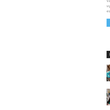
Vá
vi
es