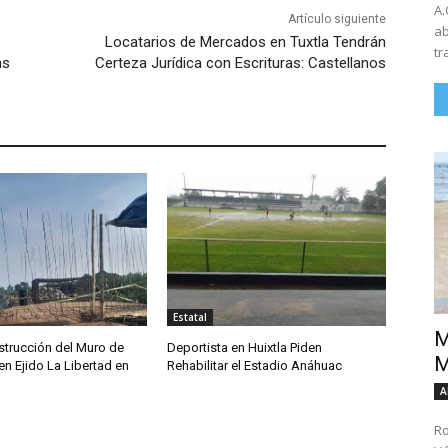
A.
Artículo siguiente
ab
Locatarios de Mercados en Tuxtla Tendrán
tr
as
Certeza Jurídica con Escrituras: Castellanos
Estatal
M
trucción del Muro de
Deportista en Huixtla Piden
M
n Ejido La Libertad en
Rehabilitar el Estadio Anáhuac
A
Ro