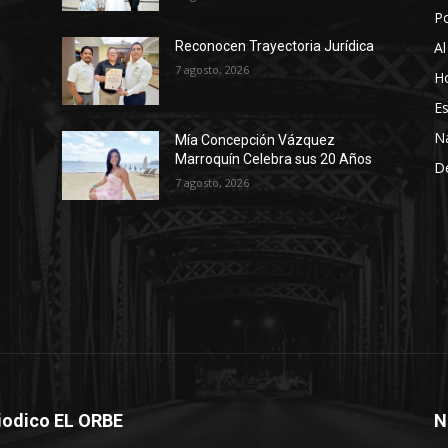
P
Al
Reconocen Trayectoria Jurídica
7 agosto, 2026
Ho
Es
N
Mía Concepción Vázquez
Marroquín Celebra sus 20 Años
D
7 agosto, 2026
iodico EL ORBE
N