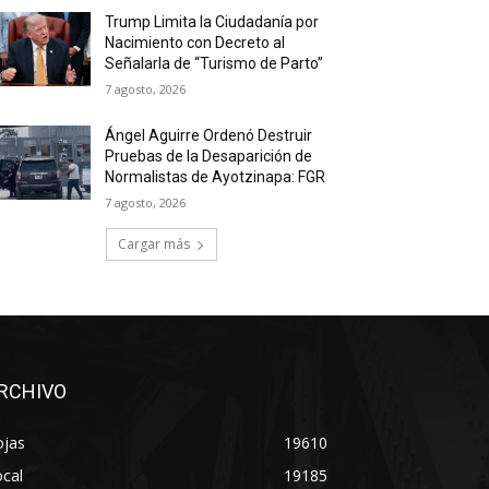
Trump Limita la Ciudadanía por
Nacimiento con Decreto al
Señalarla de “Turismo de Parto”
7 agosto, 2026
Ángel Aguirre Ordenó Destruir
Pruebas de la Desaparición de
Normalistas de Ayotzinapa: FGR
7 agosto, 2026
Cargar más
RCHIVO
ojas
19610
cal
19185