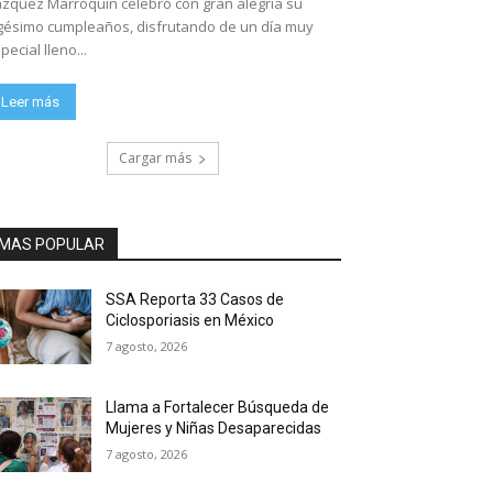
zquez Marroquín celebró con gran alegría su
gésimo cumpleaños, disfrutando de un día muy
pecial lleno...
Leer más
Cargar más
MAS POPULAR
SSA Reporta 33 Casos de
Ciclosporiasis en México
7 agosto, 2026
Llama a Fortalecer Búsqueda de
Mujeres y Niñas Desaparecidas
7 agosto, 2026