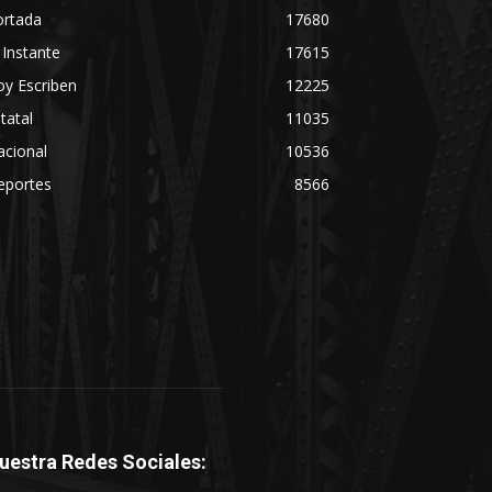
ortada
17680
 Instante
17615
y Escriben
12225
tatal
11035
acional
10536
eportes
8566
uestra Redes Sociales: