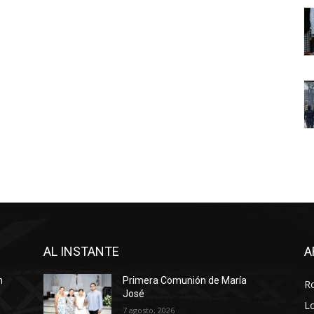
AL INSTANTE
A
n
Primera Comunión de María
R
José
Lo
7 agosto, 2026