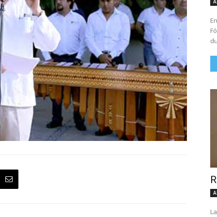
A
En
Fó
du
R
A
La