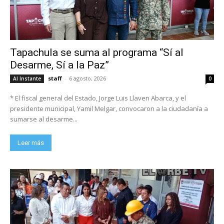
Tapachula se suma al programa “Sí al
Desarme, Sí a la Paz”
staff
-
6 agosto, 2026
Al Instante
0
* El fiscal general del Estado, Jorge Luis Llaven Abarca, y el
presidente municipal, Yamil Melgar, convocaron a la ciudadanía a
sumarse al desarme...
Leer más