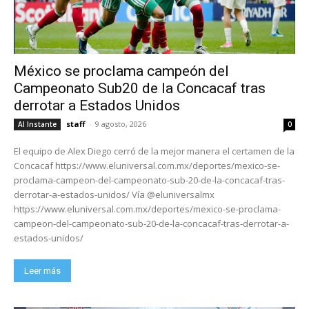
México se proclama campeón del
Campeonato Sub20 de la Concacaf tras
derrotar a Estados Unidos
staff
-
9 agosto, 2026
Al Instante
0
El equipo de Alex Diego cerró de la mejor manera el certamen de la
Concacaf https://www.eluniversal.com.mx/deportes/mexico-se-
proclama-campeon-del-campeonato-sub-20-de-la-concacaf-tras-
derrotar-a-estados-unidos/ Vía @eluniversalmx
https://www.eluniversal.com.mx/deportes/mexico-se-proclama-
campeon-del-campeonato-sub-20-de-la-concacaf-tras-derrotar-a-
estados-unidos/
Leer más