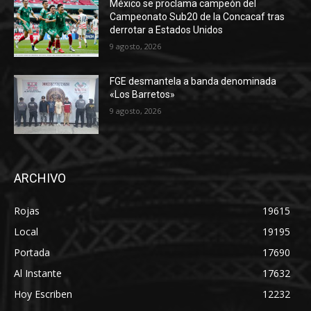
México se proclama campeón del
Campeonato Sub20 de la Concacaf tras
derrotar a Estados Unidos
9 agosto, 2026
FGE desmantela a banda denominada
«Los Barretos»
9 agosto, 2026
ARCHIVO
Rojas
19615
Local
19195
Portada
17690
Al Instante
17632
Hoy Escriben
12232