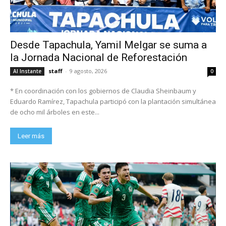
Desde Tapachula, Yamil Melgar se suma a
la Jornada Nacional de Reforestación
staff
-
9 agosto, 2026
Al Instante
0
* En coordinación con los gobiernos de Claudia Sheinbaum y
Eduardo Ramírez, Tapachula participó con la plantación simultánea
de ocho mil árboles en este...
Leer más