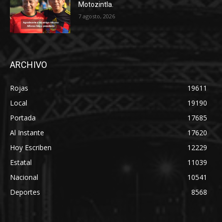
Motozintla.
7 agosto, 2026
ARCHIVO
Rojas
19611
Local
19190
Portada
17685
Al Instante
17620
Hoy Escriben
12229
Estatal
11039
Nacional
10541
Deportes
8568