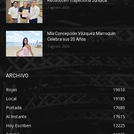
Reconocen Trayectoria Jurídica
7 agosto, 2026
Mía Concepción Vázquez Marroquín
Celebra sus 20 Años
7 agosto, 2026
ARCHIVO
Rojas
19610
Local
19185
Portada
17680
Al Instante
17615
Hoy Escriben
12225