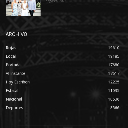
7 agosto, 2026
ARCHIVO
Rojas
19610
Local
19185
Portada
17680
Al Instante
17617
Hoy Escriben
12225
Estatal
11035
Nacional
10536
Deportes
8566