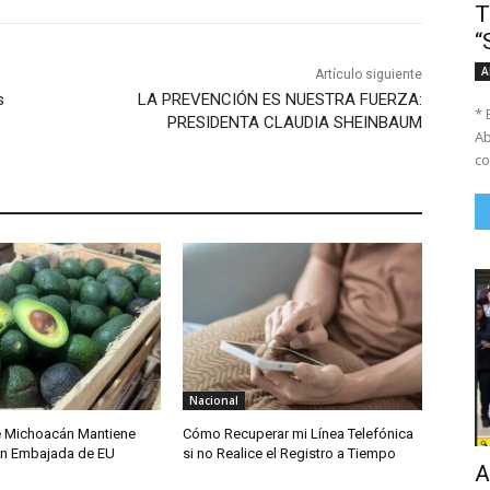
T
“
A
Artículo siguiente
s
LA PREVENCIÓN ES NUESTRA FUERZA:
* 
PRESIDENTA CLAUDIA SHEINBAUM
Ab
co
Nacional
e Michoacán Mantiene
Cómo Recuperar mi Línea Telefónica
on Embajada de EU
si no Realice el Registro a Tiempo
A