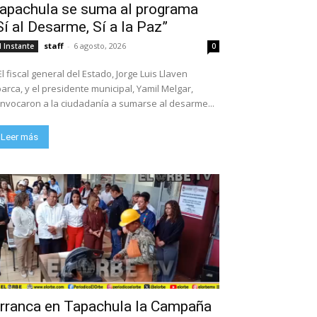
apachula se suma al programa
Sí al Desarme, Sí a la Paz”
staff
-
6 agosto, 2026
l Instante
0
El fiscal general del Estado, Jorge Luis Llaven
arca, y el presidente municipal, Yamil Melgar,
nvocaron a la ciudadanía a sumarse al desarme...
Leer más
rranca en Tapachula la Campaña