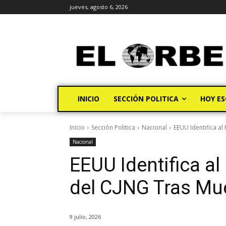
jueves, agosto 6, 2026
INICIO
SECCIÓN POLITICA
HOY ES
Inicio
Sección Politica
Nacional
EEUU Identifica a
Nacional
EEUU Identifica a
del CJNG Tras Mu
9 julio, 2026