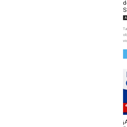
d
S
A
Ta
ob
vi
¡