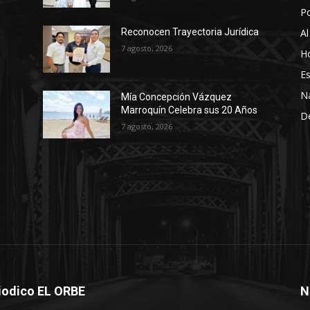
P
Al
Reconocen Trayectoria Jurídica
7 agosto, 2026
Ho
Es
N
Mía Concepción Vázquez
Marroquín Celebra sus 20 Años
D
7 agosto, 2026
iodico EL ORBE
N