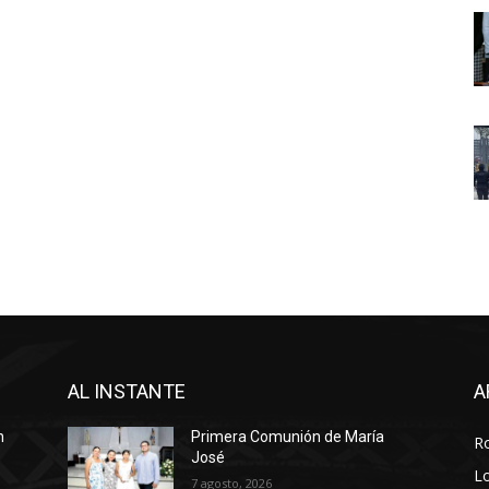
AL INSTANTE
A
n
Primera Comunión de María
R
José
Lo
7 agosto, 2026