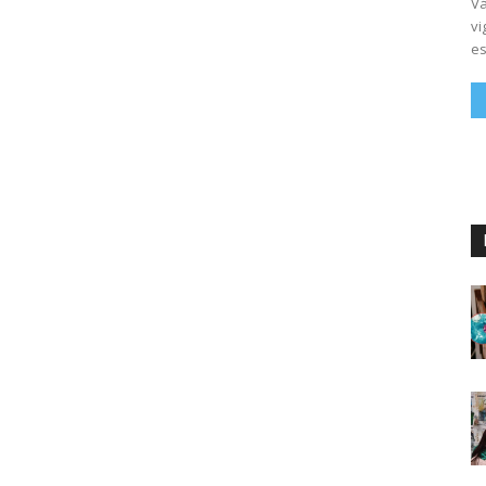
Vá
vi
es