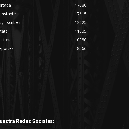
ortada
17680
 Instante
17615
y Escriben
12225
tatal
11035
acional
10536
eportes
8566
uestra Redes Sociales: