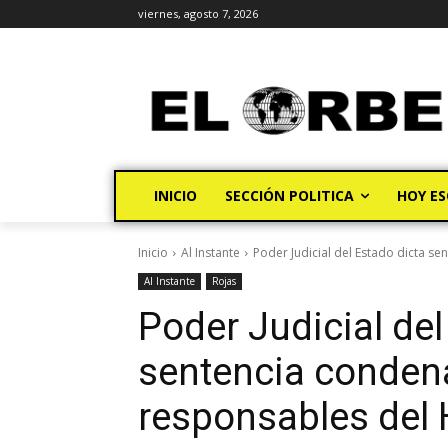
viernes, agosto 7, 2026
INICIO
SECCIÓN POLITICA
HOY ES
Inicio
Al Instante
Poder Judicial del Estado dicta se
Al Instante
Rojas
Poder Judicial del
sentencia condena
responsables del 