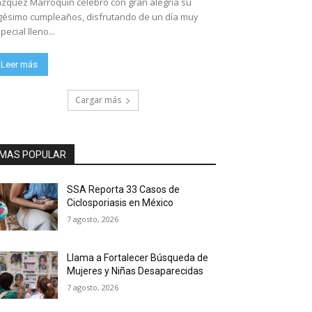
zquez Marroquín celebró con gran alegría su
gésimo cumpleaños, disfrutando de un día muy
pecial lleno...
Leer más
Cargar más
MAS POPULAR
SSA Reporta 33 Casos de
Ciclosporiasis en México
7 agosto, 2026
Llama a Fortalecer Búsqueda de
Mujeres y Niñas Desaparecidas
7 agosto, 2026