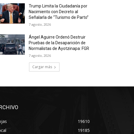
Trump Limita la Ciudadanía por
Nacimiento con Decreto al
Señalarla de “Turismo de Parto”
7 agosto, 2026
Ángel Aguirre Ordenó Destruir
Pruebas de la Desaparición de
Normalistas de Ayotzinapa: FGR
7 agosto, 2026
Cargar más
RCHIVO
ojas
19610
cal
19185