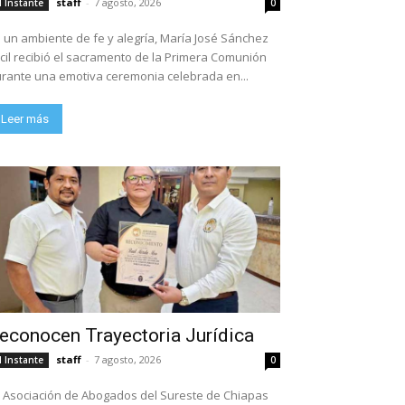
staff
-
7 agosto, 2026
l Instante
0
 un ambiente de fe y alegría, María José Sánchez
cil recibió el sacramento de la Primera Comunión
rante una emotiva ceremonia celebrada en...
Leer más
econocen Trayectoria Jurídica
staff
-
7 agosto, 2026
l Instante
0
 Asociación de Abogados del Sureste de Chiapas