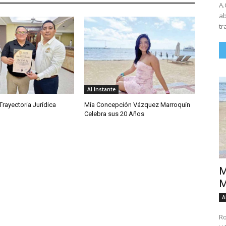
A.
ab
tr
Al Instante
rayectoria Jurídica
Mía Concepción Vázquez Marroquín
Celebra sus 20 Años
M
M
A
Ro