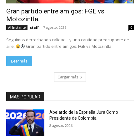
Gran partido entre amigos: FGE vs
Motozintla.
staff
-
7 agosto, 2026
Al Instante
0
Seguimos derrochando calidad... y una cantidad preocupante de
aire.
Gran partido entre amigos: FGE vs Motozintla.
Leer más
Cargar más
MAS POPULAR
Abelardo de la Espriella Jura Como
Presidente de Colombia
8 agosto, 2026