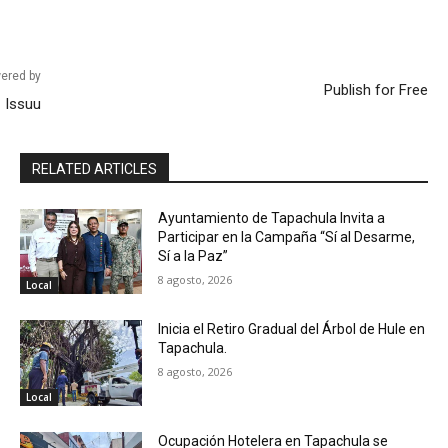
ered by
Publish for Free
Issuu
RELATED ARTICLES
Ayuntamiento de Tapachula Invita a
Participar en la Campaña “Sí al Desarme,
Sí a la Paz”
8 agosto, 2026
Local
Inicia el Retiro Gradual del Árbol de Hule en
Tapachula.
8 agosto, 2026
Local
Ocupación Hotelera en Tapachula se