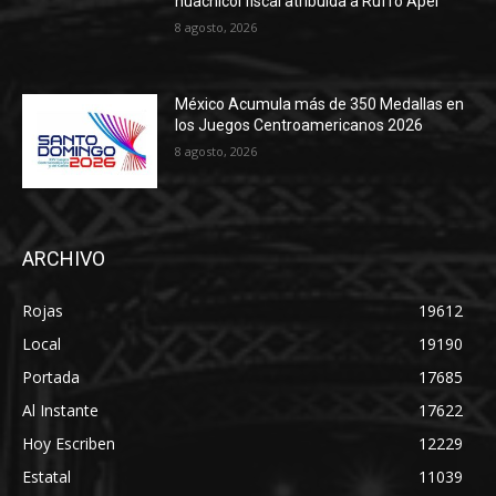
huachicol fiscal atribuida a Ruffo Apel
8 agosto, 2026
México Acumula más de 350 Medallas en
los Juegos Centroamericanos 2026
8 agosto, 2026
ARCHIVO
Rojas
19612
Local
19190
Portada
17685
Al Instante
17622
Hoy Escriben
12229
Estatal
11039