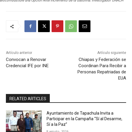
Biocombustible una Opción Ante Incremento de la Gasolina: Investigador UNACH
Artículo anterior
Artículo siguiente
Convocan a Renovar
Chiapas y Federación se
Credencial IFE por INE
Coordinan Para Recibir a
Personas Repatriadas de
EUA
RELATED ARTICLES
Ayuntamiento de Tapachula Invita a
Participar en la Campaña “Sí al Desarme,
Sí a la Paz”
8 agosto, 2026