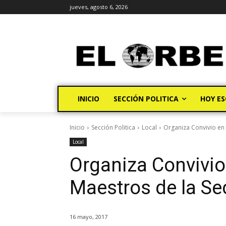
jueves, agosto 6, 2026
INICIO
SECCIÓN POLITICA
HOY ES
Inicio
Sección Politica
Local
Organiza Convivio en 
Local
Organiza Convivio
Maestros de la Se
16 mayo, 2017