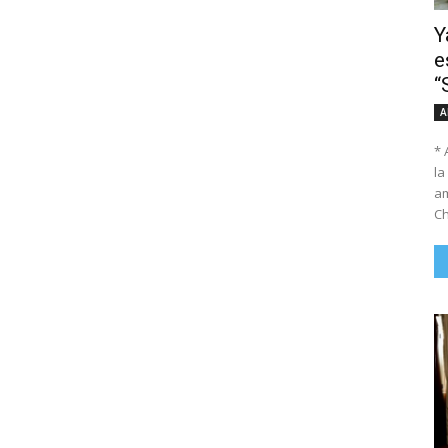
Y
e
“
A
* 
la
am
Ch