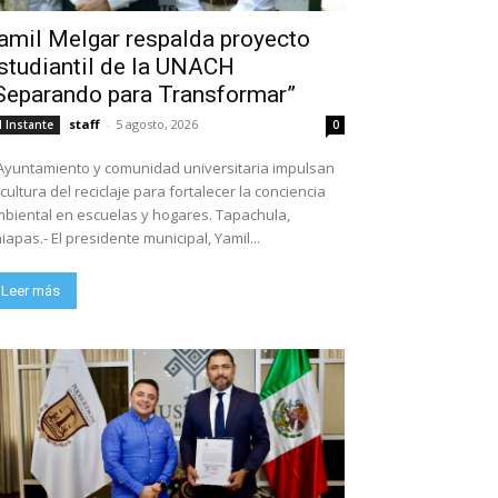
amil Melgar respalda proyecto
studiantil de la UNACH
Separando para Transformar”
staff
-
5 agosto, 2026
l Instante
0
Ayuntamiento y comunidad universitaria impulsan
 cultura del reciclaje para fortalecer la conciencia
biental en escuelas y hogares. Tapachula,
iapas.- El presidente municipal, Yamil...
Leer más