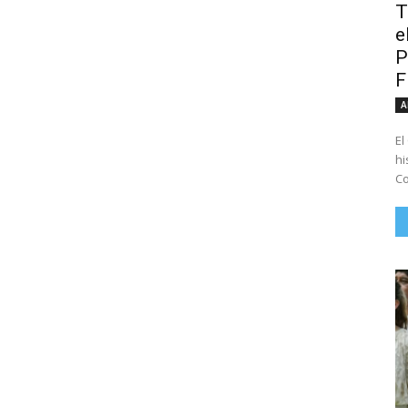
T
e
P
A
El
hi
Co