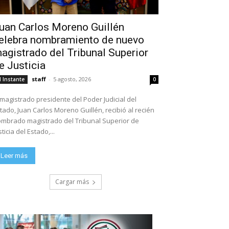
uan Carlos Moreno Guillén
elebra nombramiento de nuevo
agistrado del Tribunal Superior
e Justicia
staff
-
5 agosto, 2026
l Instante
0
 magistrado presidente del Poder Judicial del
tado, Juan Carlos Moreno Guillén, recibió al recién
mbrado magistrado del Tribunal Superior de
sticia del Estado,...
Leer más
Cargar más