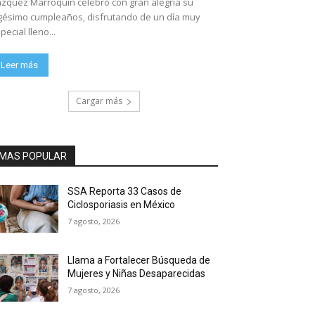
zquez Marroquín celebró con gran alegría su
gésimo cumpleaños, disfrutando de un día muy
pecial lleno...
Leer más
Cargar más
MAS POPULAR
SSA Reporta 33 Casos de
Ciclosporiasis en México
7 agosto, 2026
Llama a Fortalecer Búsqueda de
Mujeres y Niñas Desaparecidas
7 agosto, 2026