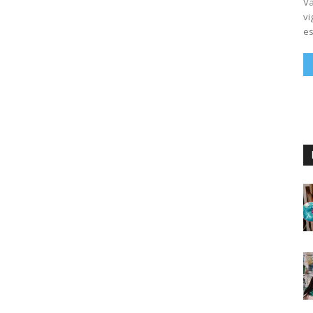
Vá
vi
es