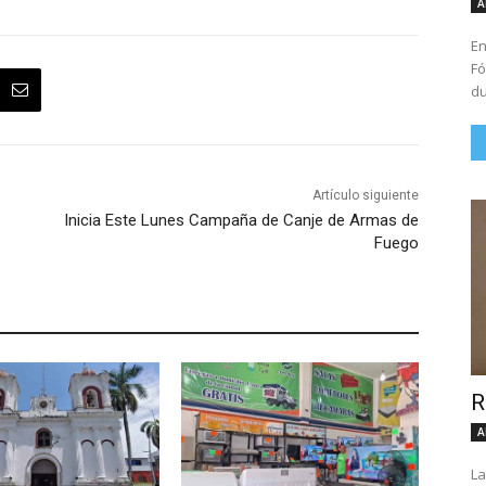
A
En
Fó
du
Artículo siguiente
Inicia Este Lunes Campaña de Canje de Armas de
Fuego
R
A
La