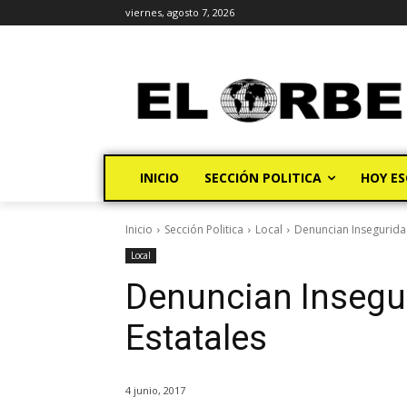
viernes, agosto 7, 2026
INICIO
SECCIÓN POLITICA
HOY ES
Inicio
Sección Politica
Local
Denuncian Inseguridad
Local
Denuncian Insegur
Estatales
4 junio, 2017