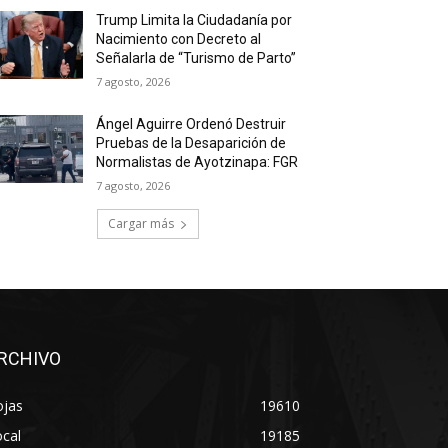
Trump Limita la Ciudadanía por
Nacimiento con Decreto al
Señalarla de “Turismo de Parto”
7 agosto, 2026
Ángel Aguirre Ordenó Destruir
Pruebas de la Desaparición de
Normalistas de Ayotzinapa: FGR
7 agosto, 2026
Cargar más
RCHIVO
ojas
19610
cal
19185