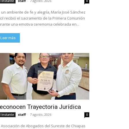
staff
-
7 agosto, 2026
l Instante
0
 un ambiente de fe y alegría, María José Sánchez
cil recibió el sacramento de la Primera Comunión
rante una emotiva ceremonia celebrada en...
Leer más
econocen Trayectoria Jurídica
staff
-
7 agosto, 2026
l Instante
0
 Asociación de Abogados del Sureste de Chiapas