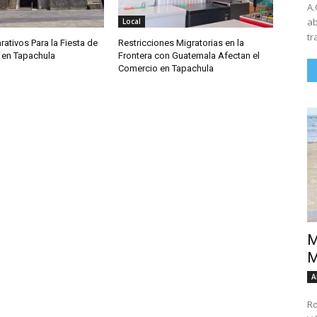
A.
ab
Local
tr
rativos Para la Fiesta de
Restricciones Migratorias en la
 en Tapachula
Frontera con Guatemala Afectan el
Comercio en Tapachula
M
M
A
Ro