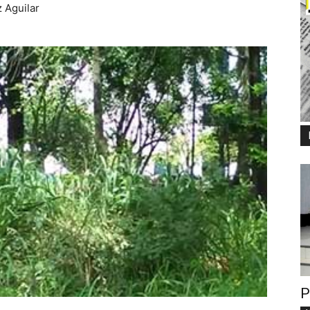
 Aguilar
P