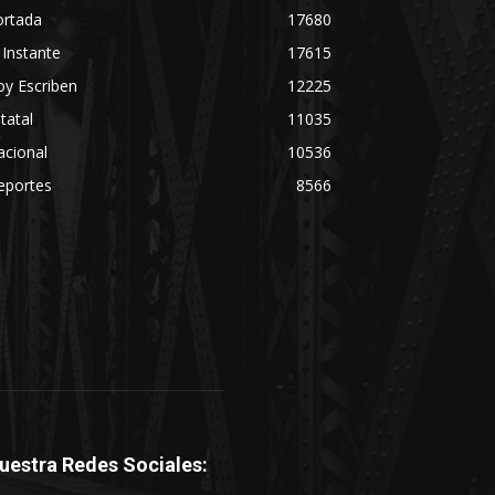
ortada
17680
 Instante
17615
y Escriben
12225
tatal
11035
acional
10536
eportes
8566
uestra Redes Sociales: