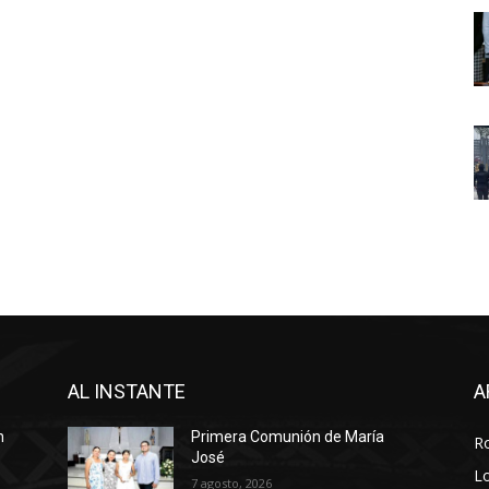
AL INSTANTE
A
n
Primera Comunión de María
R
José
Lo
7 agosto, 2026