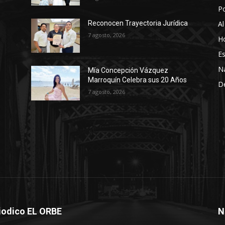
P
Al
Reconocen Trayectoria Jurídica
7 agosto, 2026
Ho
Es
N
Mía Concepción Vázquez
Marroquín Celebra sus 20 Años
D
7 agosto, 2026
iodico EL ORBE
N