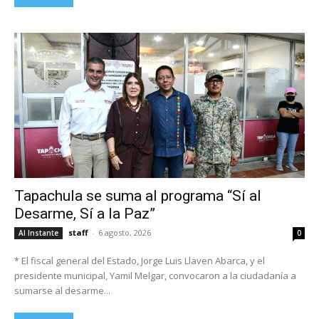
Tapachula se suma al programa “Sí al
Desarme, Sí a la Paz”
staff
-
6 agosto, 2026
Al Instante
0
* El fiscal general del Estado, Jorge Luis Llaven Abarca, y el
presidente municipal, Yamil Melgar, convocaron a la ciudadanía a
sumarse al desarme...