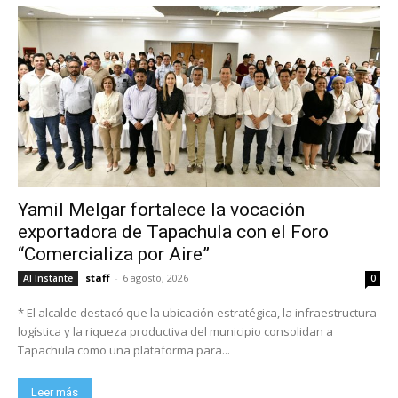
Yamil Melgar fortalece la vocación
exportadora de Tapachula con el Foro
“Comercializa por Aire”
staff
-
6 agosto, 2026
Al Instante
0
* El alcalde destacó que la ubicación estratégica, la infraestructura
logística y la riqueza productiva del municipio consolidan a
Tapachula como una plataforma para...
Leer más