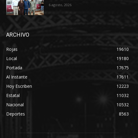
6 agosto, 2026
ARCHIVO
Rojas
19610
Local
19180
Portada
17675
Al Instante
17611
Hoy Escriben
12223
Estatal
11032
Nacional
10532
Deportes
8563