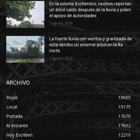
En la colonia Xochimilco, vecinos reportan
un árbol caído después de la lluvia y piden
el apoyo de autoridades
5 agosto, 2026
La fuerte lluvia con vientos y granizada de
esta derribo un enorme árbol en la 8a
norte.
5 agosto, 2026
ARCHIVO
Rojas
19605
Local
19175
Portada
17670
Al Instante
17602
Hoy Escriben
12219