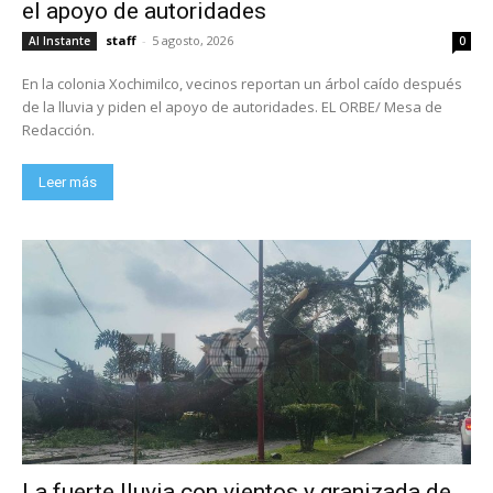
el apoyo de autoridades
staff
-
5 agosto, 2026
Al Instante
0
En la colonia Xochimilco, vecinos reportan un árbol caído después
de la lluvia y piden el apoyo de autoridades. EL ORBE/ Mesa de
Redacción.
Leer más
La fuerte lluvia con vientos y granizada de