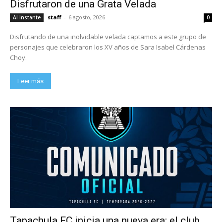
Disfrutaron de una Grata Velada
staff
-
6 agosto, 2026
Al Instante
0
Disfrutando de una inolvidable velada captamos a este grupo de
personajes que celebraron los XV años de Sara Isabel Cárdenas
Choy.
Leer más
Tapachula FC inicia una nueva era: el club