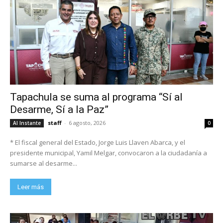
Tapachula se suma al programa “Sí al
Desarme, Sí a la Paz”
staff
-
6 agosto, 2026
Al Instante
0
* El fiscal general del Estado, Jorge Luis Llaven Abarca, y el
presidente municipal, Yamil Melgar, convocaron a la ciudadanía a
sumarse al desarme...
Leer más