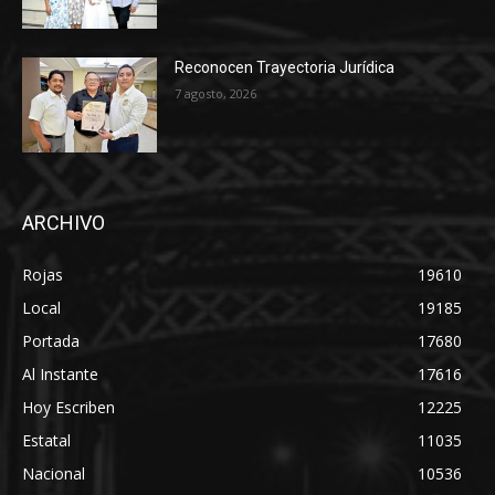
Reconocen Trayectoria Jurídica
7 agosto, 2026
ARCHIVO
Rojas
19610
Local
19185
Portada
17680
Al Instante
17616
Hoy Escriben
12225
Estatal
11035
Nacional
10536