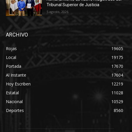
Tribunal Superior de Justicia
5 agosto, 2026
ARCHIVO
Rojas
19605
Local
19175
Portada
17670
Al Instante
17604
Hoy Escriben
12219
Estatal
11028
Nacional
10529
Deportes
8560