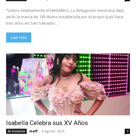
*Lidera Ampliamente el Medallero. La delegación mexicana dejó
atrás la marca de 145 títulos establecida por el propio país hace
tres años en San Salvador...
Leer más
Isabella Celebra sus XV Años
staff
-
8 agosto, 2026
Al Instante
0