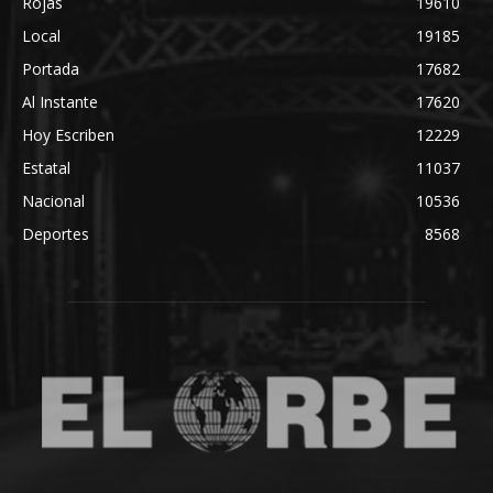
Rojas
19610
Local
19185
Portada
17682
Al Instante
17620
Hoy Escriben
12229
Estatal
11037
Nacional
10536
Deportes
8568