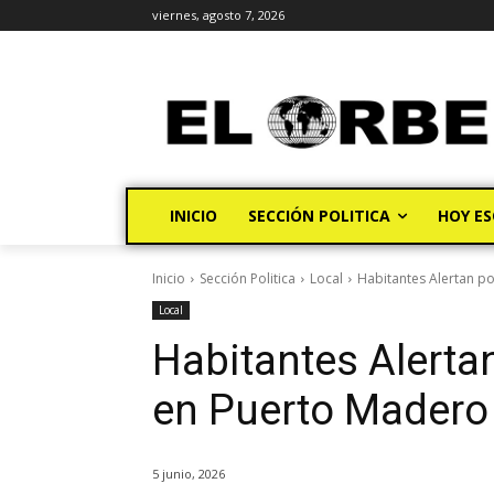
viernes, agosto 7, 2026
INICIO
SECCIÓN POLITICA
HOY ES
Inicio
Sección Politica
Local
Habitantes Alertan p
Local
Habitantes Alerta
en Puerto Madero
5 junio, 2026