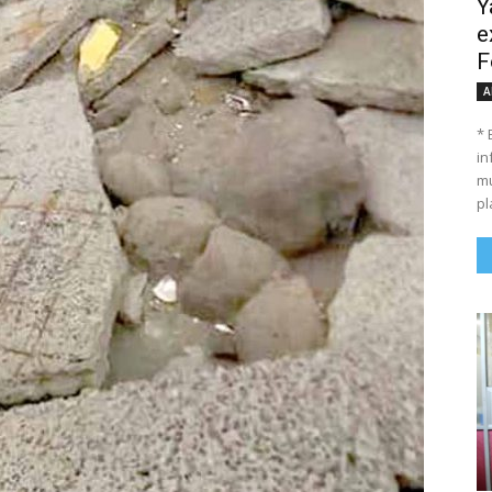
Y
e
F
A
* 
in
mu
pl