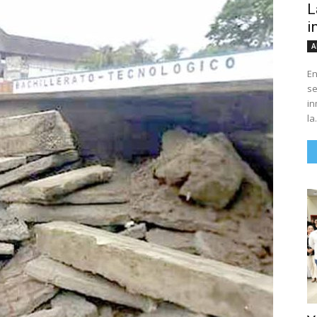
L
i
A
En
se
in
la.