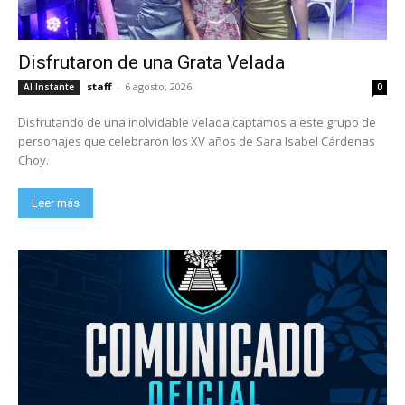
Disfrutaron de una Grata Velada
staff
-
6 agosto, 2026
Al Instante
0
Disfrutando de una inolvidable velada captamos a este grupo de
personajes que celebraron los XV años de Sara Isabel Cárdenas
Choy.
Leer más