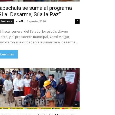
apachula se suma al programa
Sí al Desarme, Sí a la Paz”
staff
-
6 agosto, 2026
l Instante
0
El fiscal general del Estado, Jorge Luis Llaven
arca, y el presidente municipal, Yamil Melgar,
nvocaron a la ciudadanía a sumarse al desarme...
Leer más