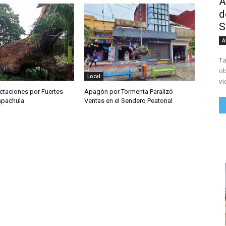
A
d
S
A
Ta
ob
Local
vi
ctaciones por Fuertes
Apagón por Tormenta Paralizó
Tapachula
Ventas en el Sendero Peatonal