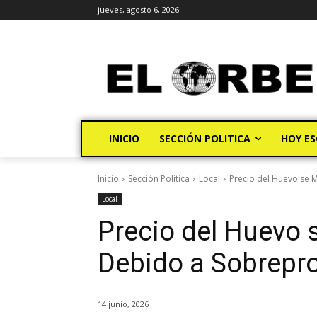
jueves, agosto 6, 2026
INICIO
SECCIÓN POLITICA
HOY ES
Inicio
Sección Politica
Local
Precio del Huevo se 
Local
Precio del Huevo 
Debido a Sobrepr
14 junio, 2026