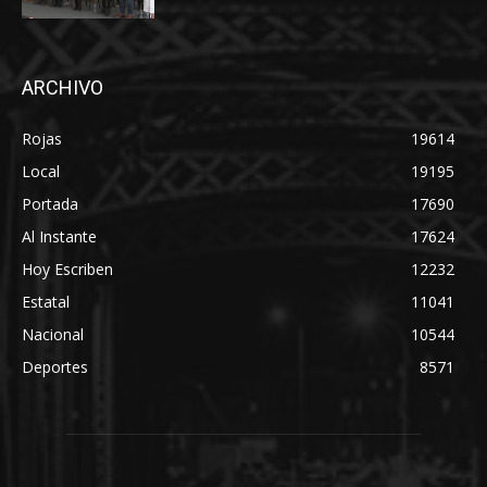
ARCHIVO
Rojas
19614
Local
19195
Portada
17690
Al Instante
17624
Hoy Escriben
12232
Estatal
11041
Nacional
10544
Deportes
8571