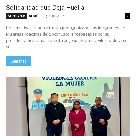
Solidaridad que Deja Huella
staff
-
9 agosto, 2026
Al Instante
0
Una emotiva jornada altruista protagonizaron las integrantes de
Mujeres Proactivas del Soconusco, encabezadas por su
presidenta, licenciada Teresita de Jesús Martínez Vilches, durante
su...
Leer más