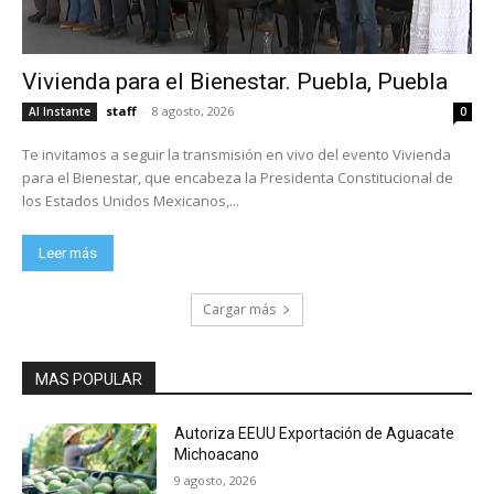
Vivienda para el Bienestar. Puebla, Puebla
staff
-
8 agosto, 2026
Al Instante
0
Te invitamos a seguir la transmisión en vivo del evento Vivienda
para el Bienestar, que encabeza la Presidenta Constitucional de
los Estados Unidos Mexicanos,...
Leer más
Cargar más
MAS POPULAR
Autoriza EEUU Exportación de Aguacate
Michoacano
9 agosto, 2026