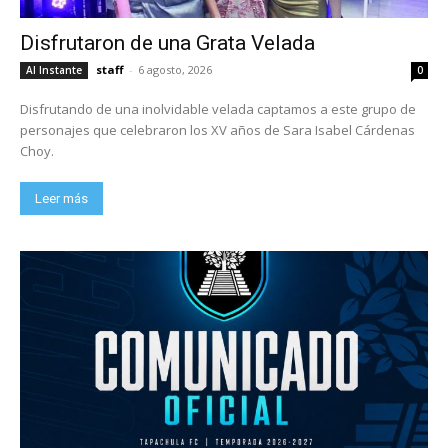
Disfrutaron de una Grata Velada
staff
-
6 agosto, 2026
Al Instante
0
Disfrutando de una inolvidable velada captamos a este grupo de
personajes que celebraron los XV años de Sara Isabel Cárdenas
Choy.
Leer más