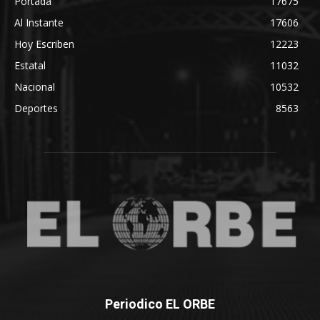
Portada
17675
Al Instante
17606
Hoy Escriben
12223
Estatal
11032
Nacional
10532
Deportes
8563
Periodico EL ORBE