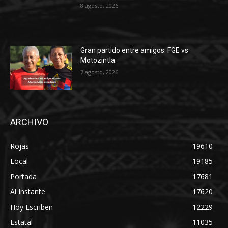
8 agosto, 2026
Gran partido entre amigos: FGE vs
Motozintla.
7 agosto, 2026
ARCHIVO
Rojas
19610
Local
19185
Portada
17681
Al Instante
17620
Hoy Escriben
12229
Estatal
11035