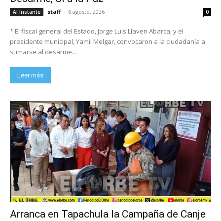
staff
-
6 agosto, 2026
Al Instante
0
* El fiscal general del Estado, Jorge Luis Llaven Abarca, y el
presidente municipal, Yamil Melgar, convocaron a la ciudadanía a
sumarse al desarme...
Leer más
Arranca en Tapachula la Campaña de Canje