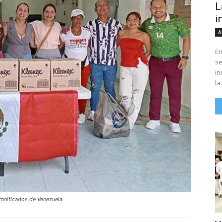
L
i
A
En
se
in
la.
amnificados de Venezuela