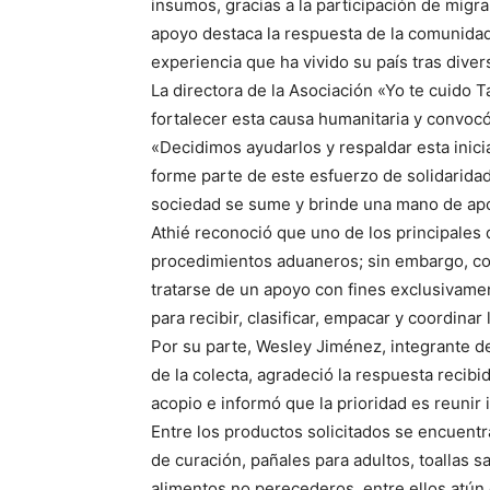
insumos, gracias a la participación de migr
apoyo destaca la respuesta de la comunidad
experiencia que ha vivido su país tras diver
La directora de la Asociación «Yo te cuido 
fortalecer esta causa humanitaria y convocó
«Decidimos ayudarlos y respaldar esta inic
forme parte de este esfuerzo de solidarida
sociedad se sume y brinde una mano de apo
Athié reconoció que uno de los principales d
procedimientos aduaneros; sin embargo, conf
tratarse de un apoyo con fines exclusivame
para recibir, clasificar, empacar y coordinar
Por su parte, Wesley Jiménez, integrante d
de la colecta, agradeció la respuesta recibi
acopio e informó que la prioridad es reunir
Entre los productos solicitados se encuentr
de curación, pañales para adultos, toallas s
alimentos no perecederos, entre ellos atún 