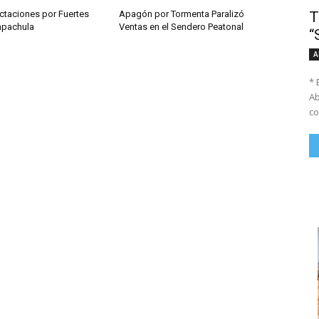
T
ctaciones por Fuertes
Apagón por Tormenta Paralizó
Tapachula
Ventas en el Sendero Peatonal
“
A
* 
Ab
co