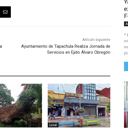
Y
e
F
A
* 
Artículo siguiente
in
a
Ayuntamiento de Tapachula Realiza Jornada de
mu
Servicios en Ejido Álvaro Obregón
pl
Local