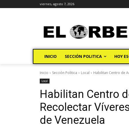
viernes, agosto 7, 2026
INICIO
SECCIÓN POLITICA
HOY ES
Inicio
Sección Politica
Local
Habilitan Centro de 
Local
Habilitan Centro 
Recolectar Vívere
de Venezuela