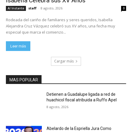
Isabella Celebra sus XV Años
staff
-
8 agosto, 2026
Al Instante
0
Rodeada del cariño de familiares y seres queridos, Isabella
Alejandra Cruz Vázquez celebró sus XV años, una fecha muy
especial que marca el comienzo...
Leer más
Cargar más
MAS POPULAR
Detienen a Guadalupe ligada a red de
huachicol fiscal atribuida a Ruffo Apel
8 agosto, 2026
Abelardo de la Espriella Jura Como