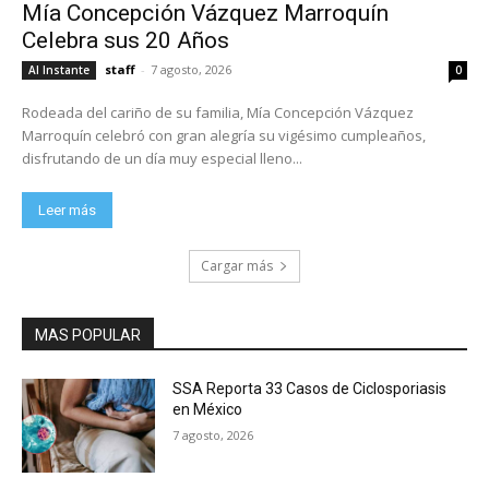
Mía Concepción Vázquez Marroquín
Celebra sus 20 Años
staff
-
7 agosto, 2026
Al Instante
0
Rodeada del cariño de su familia, Mía Concepción Vázquez
Marroquín celebró con gran alegría su vigésimo cumpleaños,
disfrutando de un día muy especial lleno...
Leer más
Cargar más
MAS POPULAR
SSA Reporta 33 Casos de Ciclosporiasis
en México
7 agosto, 2026