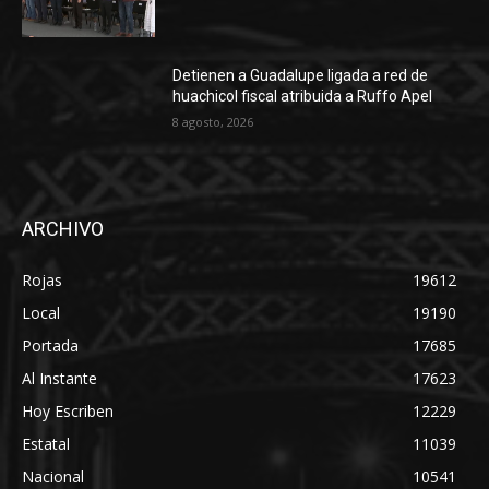
Detienen a Guadalupe ligada a red de
huachicol fiscal atribuida a Ruffo Apel
8 agosto, 2026
ARCHIVO
Rojas
19612
Local
19190
Portada
17685
Al Instante
17623
Hoy Escriben
12229
Estatal
11039
Nacional
10541