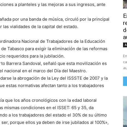
aciones a planteles y las mejoras a sus ingresos, ante
E
ñada por una banda de música, circuló por la principal
r
r las vialidades de la capital del estado.
d
a
ordinadora Nacional de Trabajadores de la Educación
A
de Tabasco para exigir la eliminación de las reformas
En
io requeridos para la jubilación.
ca
erto Barrera Sandoval, señaló que esta movilización es
au
vel nacional en el marco del Día del Maestro.
 darse la abrogación de la Ley del ISSSTE de 2007 y la
 estas normativas afectan tanto a los trabajadores
ía que los años cronológicos con la edad laboral
as mismas condiciones en el ISSET: 65 y 35, da
ando a los trabajadores del estado el 30% de su último
 ser, porque ellos ya deben de irse jubilados al 100%»,