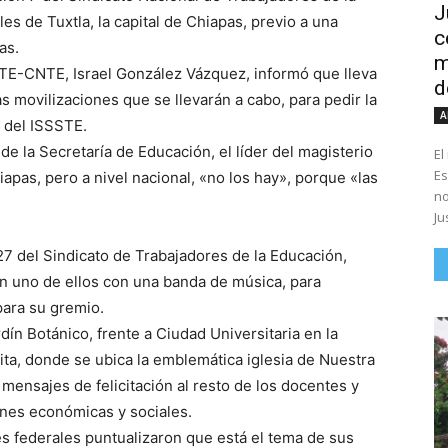
J
es de Tuxtla, la capital de Chiapas, previo a una
c
as.
m
SNTE-CNTE, Israel González Vázquez, informó que lleva
d
as movilizaciones que se llevarán a cabo, para pedir la
A
y del ISSSTE.
e la Secretaría de Educación, el líder del magisterio
El
Es
apas, pero a nivel nacional, «no los hay», porque «las
no
Ju
27 del Sindicato de Trabajadores de la Educación,
en uno de ellos con una banda de música, para
para su gremio.
ín Botánico, frente a Ciudad Universitaria en la
mita, donde se ubica la emblemática iglesia de Nuestra
ensajes de felicitación al resto de los docentes y
ones económicas y sociales.
 federales puntualizaron que está el tema de sus