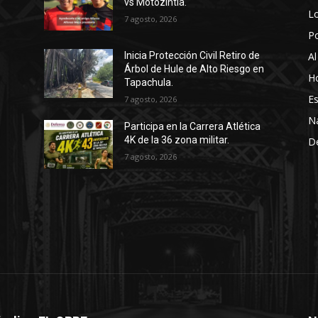
vs Motozintla.
Lo
7 agosto, 2026
P
Al
Inicia Protección Civil Retiro de
Árbol de Hule de Alto Riesgo en
Ho
Tapachula.
Es
7 agosto, 2026
N
Participa en la Carrera Atlética
4K de la 36 zona militar.
D
7 agosto, 2026