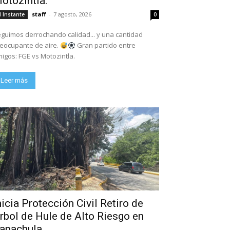
otozintla.
staff
-
7 agosto, 2026
l Instante
0
guimos derrochando calidad... y una cantidad
eocupante de aire.
Gran partido entre
igos: FGE vs Motozintla.
Leer más
nicia Protección Civil Retiro de
rbol de Hule de Alto Riesgo en
apachula.