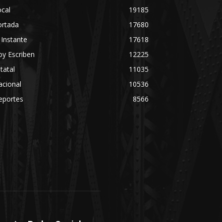
cal
19185
ortada
17680
 Instante
17618
y Escriben
12225
tatal
11035
acional
10536
eportes
8566