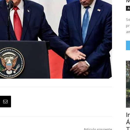
M
A
Se
pr
am
I
Á
T
Artículo siguiente