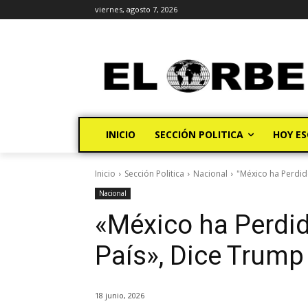
viernes, agosto 7, 2026
INICIO
SECCIÓN POLITICA
HOY ES
Inicio
Sección Politica
Nacional
"México ha Perdid
Nacional
«México ha Perdid
País», Dice Trump
18 junio, 2026