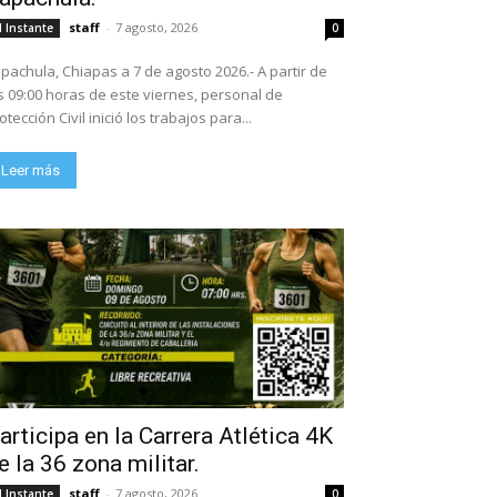
staff
-
7 agosto, 2026
l Instante
0
pachula, Chiapas a 7 de agosto 2026.- A partir de
s 09:00 horas de este viernes, personal de
otección Civil inició los trabajos para...
Leer más
articipa en la Carrera Atlética 4K
e la 36 zona militar.
staff
-
7 agosto, 2026
l Instante
0