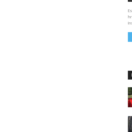
Es
hrs. Se parte del 43 anivers
In