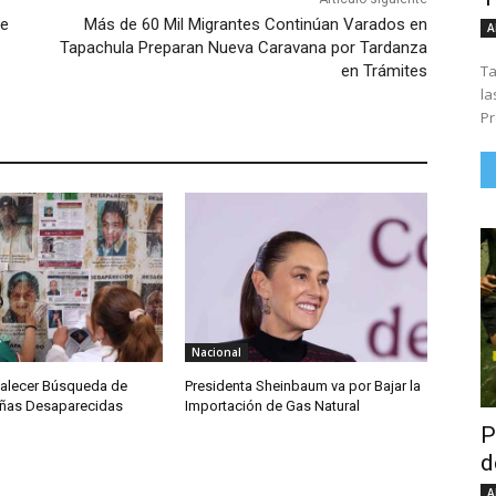
ue
Más de 60 Mil Migrantes Continúan Varados en
A
Tapachula Preparan Nueva Caravana por Tardanza
Ta
en Trámites
la
Pr
Nacional
talecer Búsqueda de
Presidenta Sheinbaum va por Bajar la
iñas Desaparecidas
Importación de Gas Natural
P
d
A