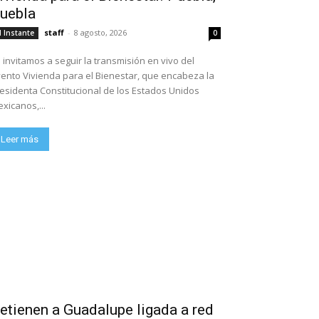
uebla
staff
-
8 agosto, 2026
l Instante
0
 invitamos a seguir la transmisión en vivo del
ento Vivienda para el Bienestar, que encabeza la
esidenta Constitucional de los Estados Unidos
xicanos,...
Leer más
etienen a Guadalupe ligada a red