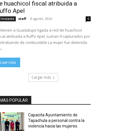
e huachicol fiscal atribuida a
uffo Apel
staff
-
8 agosto, 2026
l Instante
0
tienen a Guadalupe ligada a red de huachicol
scal atribuida a Ruffo Apel; suman 9 capturados por
ntrabando de combustible La mujer fue detenida
...
Leer más
Cargar más
MAS POPULAR
Capacita Ayuntamiento de
Tapachula a personal contra la
violencia hacia las mujeres.