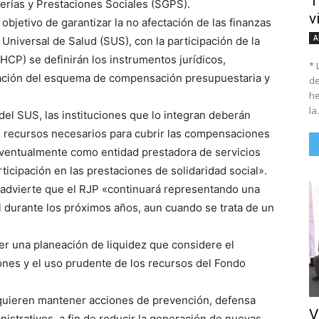
T
erías y Prestaciones Sociales (SGPS).
v
objetivo de garantizar la no afectación de las finanzas
A
 Universal de Salud (SUS), con la participación de la
HCP) se definirán los instrumentos jurídicos,
* 
ación del esquema de compensación presupuestaria y
de
he
la.
el SUS, las instituciones que lo integran deberán
s recursos necesarios para cubrir las compensaciones
, eventualmente como entidad prestadora de servicios
ticipación en las prestaciones de solidaridad social».
o advierte que el RJP «continuará representando una
al durante los próximos años, aun cuando se trata de un
er una planeación de liquidez que considere el
iones y el uso prudente de los recursos del Fondo
requieren mantener acciones de prevención, defensa
V
inistrativos, a fin de reducir la generación de nuevas