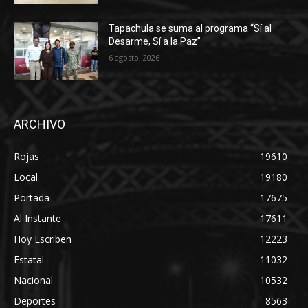
Tapachula se suma al programa “Sí al
Desarme, Sí a la Paz”
6 agosto, 2026
ARCHIVO
Rojas
19610
Local
19180
Portada
17675
Al Instante
17611
Hoy Escriben
12223
Estatal
11032
Nacional
10532
Deportes
8563