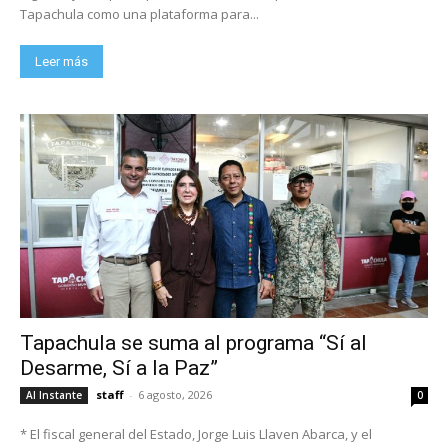
Tapachula como una plataforma para...
Leer más
Tapachula se suma al programa “Sí al
Desarme, Sí a la Paz”
staff
-
6 agosto, 2026
Al Instante
0
* El fiscal general del Estado, Jorge Luis Llaven Abarca, y el