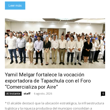
Leer más
Yamil Melgar fortalece la vocación
exportadora de Tapachula con el Foro
“Comercializa por Aire”
staff
-
6 agosto, 2026
Al Instante
0
* El alcalde destacó que la ubicación estratégica, la infraestructura
logística y la riqueza productiva del municipio consolidan a