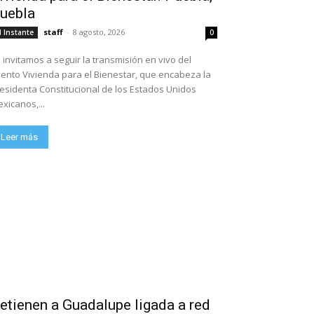
uebla
staff
-
8 agosto, 2026
l Instante
0
 invitamos a seguir la transmisión en vivo del
ento Vivienda para el Bienestar, que encabeza la
esidenta Constitucional de los Estados Unidos
xicanos,...
Leer más
etienen a Guadalupe ligada a red