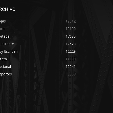
RCHIVO
ojas
19612
cal
19190
ortada
17685
 Instante
17623
y Escriben
12229
tatal
11039
acional
10541
eportes
8568