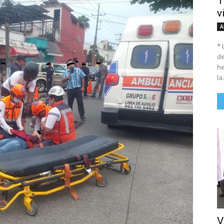
T
v
A
* 
de
he
la.
V