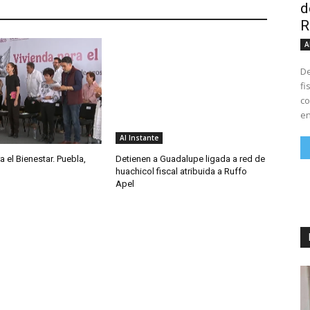
d
R
A
De
fi
co
en
Al Instante
a el Bienestar. Puebla,
Detienen a Guadalupe ligada a red de
huachicol fiscal atribuida a Ruffo
Apel