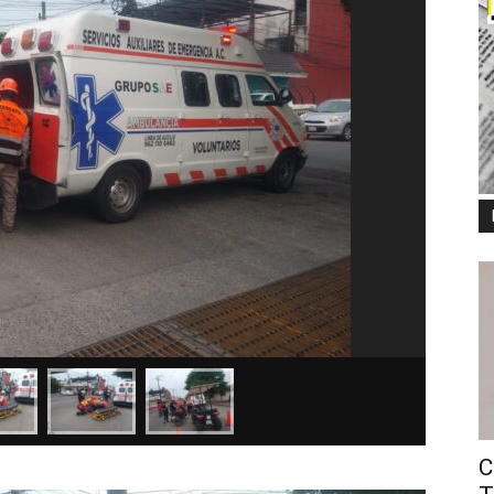
Una Joven 
rescatista
Una Joven
por los r
responsa
C