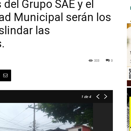
s del Grupo SAE y el
dad Municipal serán los
lindar las
.
333
0
1
de 4