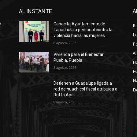
AL INSTANTE
A
n
Capacita Ayuntamiento de
R
Tapachula a personal contra la
Lo
violencia hacia las mujeres.
8 agosto, 2026
P
Al
Vivienda para el Bienestar.
Puebla, Puebla
Ho
8 agosto, 2026
Es
N
Detienen a Guadalupe ligada a
red de huachicol fiscal atribuida a
D
Ruffo Apel
8 agosto, 2026