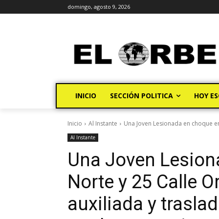
domingo, agosto 9, 2026
INICIO
SECCIÓN POLITICA
HOY ES
Inicio
Al Instante
Una Joven Lesionada en choque en l
Al Instante
Una Joven Lesion
Norte y 25 Calle O
auxiliada y traslad