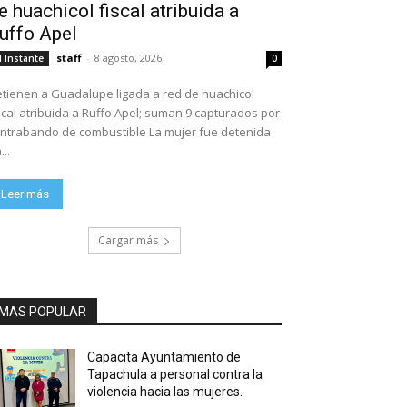
e huachicol fiscal atribuida a
uffo Apel
staff
-
8 agosto, 2026
l Instante
0
tienen a Guadalupe ligada a red de huachicol
scal atribuida a Ruffo Apel; suman 9 capturados por
ntrabando de combustible La mujer fue detenida
...
Leer más
Cargar más
MAS POPULAR
Capacita Ayuntamiento de
Tapachula a personal contra la
violencia hacia las mujeres.