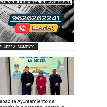
EL ORBE AL MOMENTO:
Lesionada en choque en la 3a Norte y 25 Calle Oriente, quien fue auxiliada y trasladada 
s del Grupo SAE y el personal de Vialidad Municipal serán los encargados de deslindar l
 Lesionada en choque en la 3a Norte y 25 Calle Oriente, quien fue auxiliada y tr
escatistas del Grupo SAE y el personal de Vialidad Municipal serán los encarga
bilidades.
apacita Ayuntamiento de