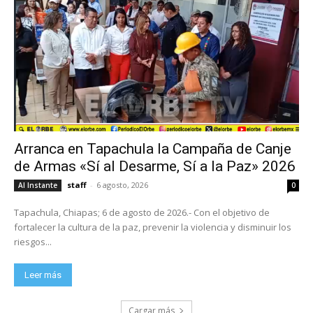
Arranca en Tapachula la Campaña de Canje
de Armas «Sí al Desarme, Sí a la Paz» 2026
staff
-
6 agosto, 2026
Al Instante
0
Tapachula, Chiapas; 6 de agosto de 2026.- Con el objetivo de
fortalecer la cultura de la paz, prevenir la violencia y disminuir los
riesgos...
Leer más
Cargar más