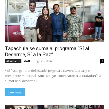
Tapachula se suma al programa “Sí al
Desarme, Sí a la Paz”
staff
-
6 agosto, 2026
Al Instante
0
* El fiscal general del Estado, Jorge Luis Llaven Abarca, y el
presidente municipal, Yamil Melgar, convocaron a la ciudadanía a
sumarse al desarme...
Leer más