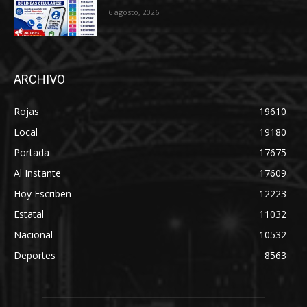
6 agosto, 2026
ARCHIVO
Rojas
19610
Local
19180
Portada
17675
Al Instante
17609
Hoy Escriben
12223
Estatal
11032
Nacional
10532
Deportes
8563