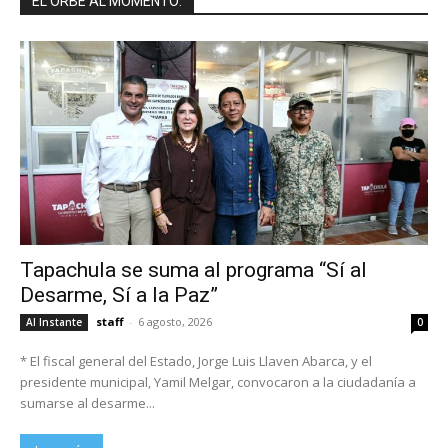
EL ORBE AL MOMENTO:
Tapachula se suma al programa “Sí al
Desarme, Sí a la Paz”
staff
-
6 agosto, 2026
Al Instante
0
* El fiscal general del Estado, Jorge Luis Llaven Abarca, y el
presidente municipal, Yamil Melgar, convocaron a la ciudadanía a
sumarse al desarme...