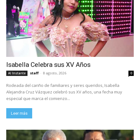
Isabella Celebra sus XV Años
staff
-
8 agosto, 2026
Al Instante
0
Rodeada del cariño de familiares y seres queridos, Isabella
Alejandra Cruz Vázquez celebró sus XV años, una fecha muy
especial que marca el comienzo...
Leer más