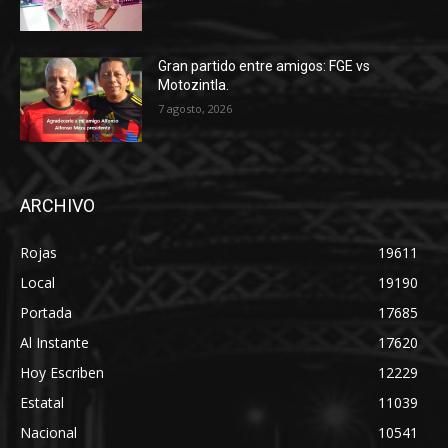
Gran partido entre amigos: FGE vs
Motozintla.
7 agosto, 2026
ARCHIVO
Rojas
19611
Local
19190
Portada
17685
Al Instante
17620
Hoy Escriben
12229
Estatal
11039
Nacional
10541