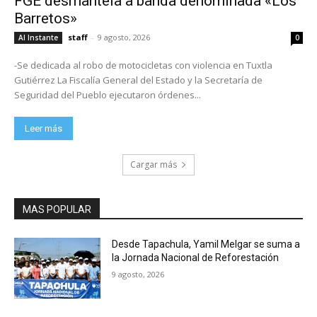
FGE desmantela a banda denominada «Los
Barretos»
staff
-
9 agosto, 2026
Al Instante
0
-Se dedicada al robo de motocicletas con violencia en Tuxtla
Gutiérrez La Fiscalía General del Estado y la Secretaría de
Seguridad del Pueblo ejecutaron órdenes...
Leer más
Cargar más
MAS POPULAR
Desde Tapachula, Yamil Melgar se suma a
la Jornada Nacional de Reforestación
9 agosto, 2026