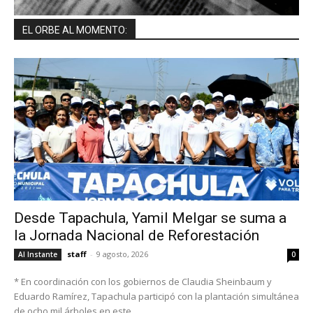
EL ORBE AL MOMENTO:
Desde Tapachula, Yamil Melgar se suma a
la Jornada Nacional de Reforestación
staff
-
9 agosto, 2026
Al Instante
0
* En coordinación con los gobiernos de Claudia Sheinbaum y
Eduardo Ramírez, Tapachula participó con la plantación simultánea
de ocho mil árboles en este...