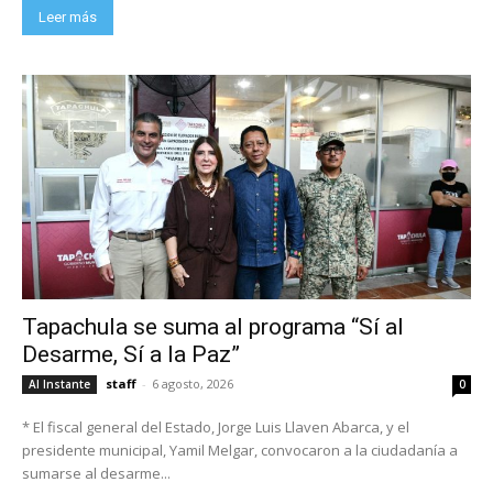
Leer más
Tapachula se suma al programa “Sí al
Desarme, Sí a la Paz”
staff
-
6 agosto, 2026
Al Instante
0
* El fiscal general del Estado, Jorge Luis Llaven Abarca, y el
presidente municipal, Yamil Melgar, convocaron a la ciudadanía a
sumarse al desarme...