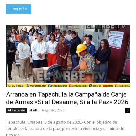
Leer más
Arranca en Tapachula la Campaña de Canje
de Armas «Sí al Desarme, Sí a la Paz» 2026
staff
-
6 agosto, 2026
Al Instante
0
Tapachula, Chiapas; 6 de agosto de 2026.- Con el objetivo de
fortalecer la cultura de la paz, prevenir la violencia y disminuir los
riesgos...