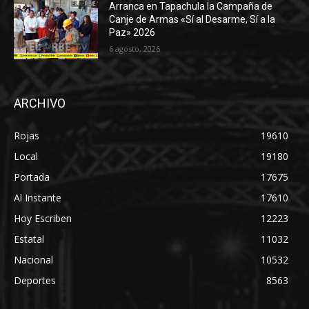
Arranca en Tapachula la Campaña de
Canje de Armas «Sí al Desarme, Sí a la
Paz» 2026
6 agosto, 2026
ARCHIVO
Rojas
19610
Local
19180
Portada
17675
Al Instante
17610
Hoy Escriben
12223
Estatal
11032
Nacional
10532
Deportes
8563