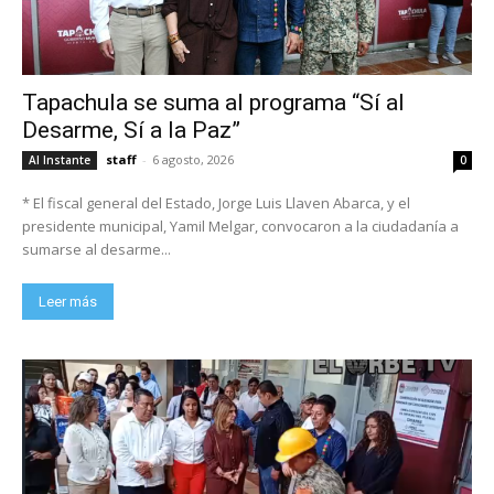
Tapachula se suma al programa “Sí al
Desarme, Sí a la Paz”
staff
-
6 agosto, 2026
Al Instante
0
* El fiscal general del Estado, Jorge Luis Llaven Abarca, y el
presidente municipal, Yamil Melgar, convocaron a la ciudadanía a
sumarse al desarme...
Leer más