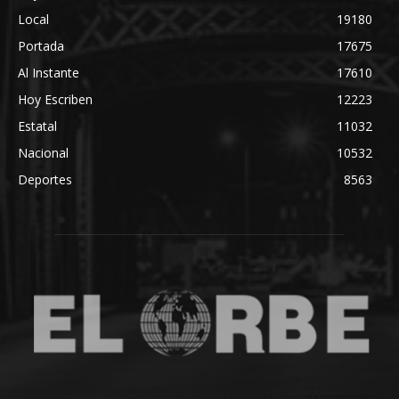
Local
19180
Portada
17675
Al Instante
17610
Hoy Escriben
12223
Estatal
11032
Nacional
10532
Deportes
8563