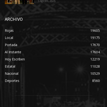
5 agosto, 2026
ARCHIVO
Rojas
19605
Local
19175
Portada
17670
Al Instante
17604
Hoy Escriben
12219
Estatal
11028
Nacional
10529
Deportes
8560