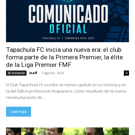
Tapachula FC inicia una nueva era: el club
forma parte de la Primera Premier, la élite
de la Liga Premier FMF
staff
-
5 agosto, 2026
Al Instante
0
El Club Tapachula FC escribe un nuevo capítulo en su historia y en
la del fútbol profesional chiapaneco. Como resultado de la nueva
reestructuración de...
Leer más