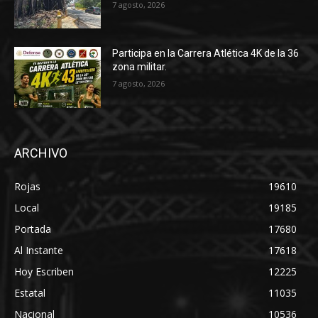
7 agosto, 2026
Participa en la Carrera Atlética 4K de la 36
zona militar.
7 agosto, 2026
ARCHIVO
Rojas
19610
Local
19185
Portada
17680
Al Instante
17618
Hoy Escriben
12225
Estatal
11035
Nacional
10536