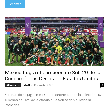
Leer más
México Logra el Campeonato Sub-20 de la
Concacaf Tras Derrotar a Estados Unidos.
staff
-
10 agosto, 2026
Al Instante
0
*- El Partido se Jugó en el Estadio Banorte, Donde la Selección Tuvo
el Respaldo Total de la Afición. *- La Selección Mexicana se
Posiciona...