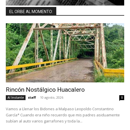
EL ORBE AL MOMENTO:
Rincón Nostálgico Huacalero
staff
-
10 agosto, 2026
Al Instante
0
Vamos a Llenar los Bidones a Malpaso Leopoldo Constantino
García* Cuando era niño recuerdo que mis padres asiduamente
subían al auto varios garrafones y toda la...