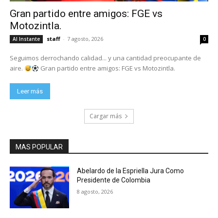
Gran partido entre amigos: FGE vs
Motozintla.
staff
-
7 agosto, 2026
Al Instante
0
Seguimos derrochando calidad... y una cantidad preocupante de
aire.
Gran partido entre amigos: FGE vs Motozintla.
Leer más
Cargar más
MAS POPULAR
Abelardo de la Espriella Jura Como
Presidente de Colombia
8 agosto, 2026